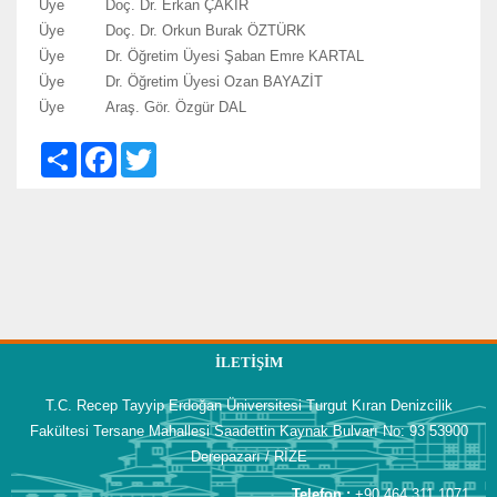
Üye
Doç. Dr. Erkan ÇAKIR
Üye
Doç. Dr. Orkun Burak ÖZTÜRK
Üye
Dr. Öğretim Üyesi Şaban Emre KARTAL
Üye
Dr. Öğretim Üyesi Ozan BAYAZİT
Üye
Araş. Gör. Özgür DAL
S
F
T
h
a
w
a
c
i
r
e
t
e
b
t
o
e
o
r
k
İLETIŞIM
T.C. Recep Tayyip Erdoğan Üniversitesi Turgut Kıran Denizcilik
Fakültesi Tersane Mahallesi Saadettin Kaynak Bulvarı No: 93 53900
Derepazarı / RİZE
Telefon :
+90 464 311 1071