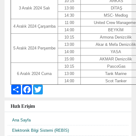
10:15
ARKAS
3 Aralık 2024 Salı
13:00
DİTAŞ
14:30
MSC- Medlog
11:00
United Crew Manageme
4 Aralık 2024 Çarşamba
14:00
BEYKİM
10:15
Armona Denizcilik
13:00
Akar & Mefa Denizcili
5 Aralık 2024 Perşembe
14:00
YASA
15:00
AKMAR Denizcilik
10:15
PascoGas
6 Aralık 2024 Cuma
13:00
Tank Marine
14:00
Scot Tanker
S
F
T
h
a
w
a
c
i
r
e
t
Hızlı Erişim
e
b
t
o
e
o
r
Ana Sayfa
k
Elektronik Bilgi Sistemi (REBİS)