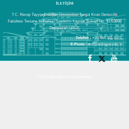
İLETIŞIM
T.C. Recep Tayyip Erdoğan Üniversitesi Turgut Kıran Denizcilik
Fakültesi Tersane Mahallesi Saadettin Kaynak Bulvarı No: 93 53900
Derepazarı / RİZE
Telefon :
+90 464 311 1071
E-Posta :
tkdf@erdogan.edu.tr
© 2015 Bilgi İşlem Daire Başkanlığı